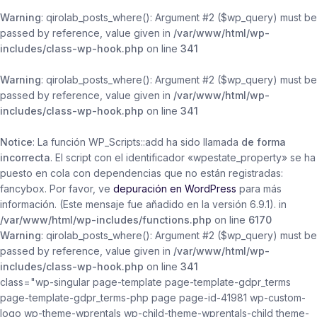
Warning
: qirolab_posts_where(): Argument #2 ($wp_query) must be
passed by reference, value given in
/var/www/html/wp-
includes/class-wp-hook.php
on line
341
Warning
: qirolab_posts_where(): Argument #2 ($wp_query) must be
passed by reference, value given in
/var/www/html/wp-
includes/class-wp-hook.php
on line
341
Notice
: La función WP_Scripts::add ha sido llamada
de forma
incorrecta
. El script con el identificador «wpestate_property» se ha
puesto en cola con dependencias que no están registradas:
fancybox. Por favor, ve
depuración en WordPress
para más
información. (Este mensaje fue añadido en la versión 6.9.1). in
/var/www/html/wp-includes/functions.php
on line
6170
Warning
: qirolab_posts_where(): Argument #2 ($wp_query) must be
passed by reference, value given in
/var/www/html/wp-
includes/class-wp-hook.php
on line
341
class="wp-singular page-template page-template-gdpr_terms
page-template-gdpr_terms-php page page-id-41981 wp-custom-
logo wp-theme-wprentals wp-child-theme-wprentals-child theme-