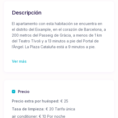
Descripción
El apartamento con esta habitación se encuentra en
el distrito del Eixample, en el corazón de Barcelona, a
200 metros del Passeig de Gràcia, a menos de 1 km
del Teatro Tívoli y a 13 minutos a pie del Portal de
l’Àngel. La Plaza Cataluña está a 9 minutos a pie.
Hay WiFi gratuito disponible para todos los
Ver más
huéspedes.
Las toallas y la ropa de cama están incluidas en el
precio.
Hay 5 habitaciones para huéspedes en el
apartamento. Las puertas de las habitaciones están
cerradas con llave y solo tú tendrás acceso a tu
Precio
habitación.
Precio extra por huésped:
€ 25
Hay un baño compartido y una cocina donde puedes
preparar tus propias comidas. Una de las
Tasa de limpieza:
€ 20 Tarifa única
habitaciones tiene baño privado (consulta las
air conditioner: € 10 Por noche