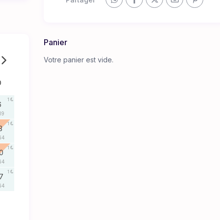
Panier
Votre panier est vide.
D
1
6
19
1
3
64
1
0
64
1
7
64