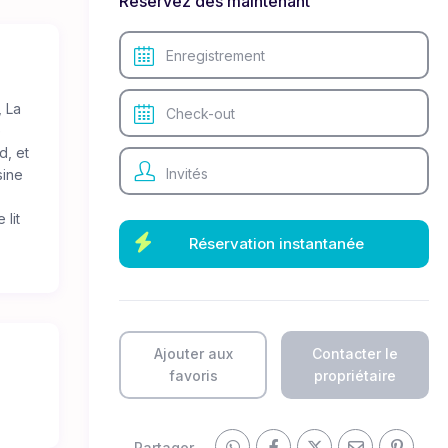
Réservez dès maintenant
, La
e
d, et
Invités
sine
 lit
er
Ajouter aux
Contacter le
favoris
propriétaire
Partager