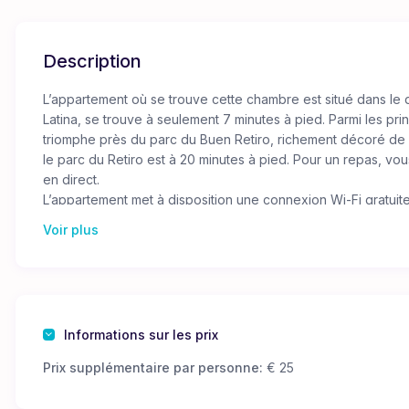
Description
L’appartement où se trouve cette chambre est situé dans le 
Latina, se trouve à seulement 7 minutes à pied. Parmi les prin
triomphe près du parc du Buen Retiro, richement décoré de gr
le parc du Retiro est à 20 minutes à pied. Pour un repas, vou
en direct.
L’appartement met à disposition une connexion Wi-Fi gratuite
pour tous les clients.
Voir plus
L’appartement dispose de 4 chambres d’hôtes. Chaque chamb
chambre. L’appartement dispose également d’une salle de b
de la nourriture.
Informations sur les prix
Prix supplémentaire par personne:
€ 25