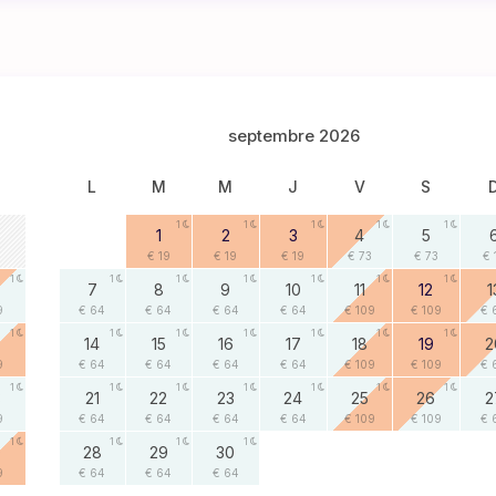
septembre 2026
L
M
M
J
V
S
1
1
1
1
1
1
2
3
4
5
€ 19
€ 19
€ 19
€ 73
€ 73
€ 
1
1
1
1
1
1
1
7
8
9
10
11
12
1
9
€ 64
€ 64
€ 64
€ 64
€ 109
€ 109
€ 
1
1
1
1
1
1
1
14
15
16
17
18
19
2
9
€ 64
€ 64
€ 64
€ 64
€ 109
€ 109
€ 
1
1
1
1
1
1
1
3
21
22
23
24
25
26
2
9
€ 64
€ 64
€ 64
€ 64
€ 109
€ 109
€ 
1
1
1
1
0
28
29
30
9
€ 64
€ 64
€ 64