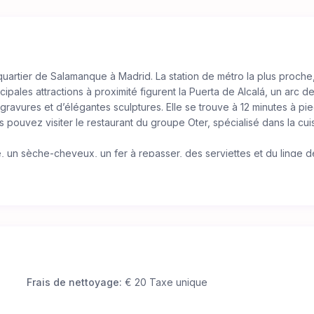
quartier de Salamanque à Madrid. La station de métro la plus proche
cipales attractions à proximité figurent la Puerta de Alcalá, un arc d
avures et d’élégantes sculptures. Elle se trouve à 12 minutes à pie
s pouvez visiter le restaurant du groupe Oter, spécialisé dans la cui
, un sèche-cheveux, un fer à repasser, des serviettes et du linge de
re a une porte verrouillable, donc vous seul avez accès à votre
ain commune et d’une cuisine où vous pouvez préparer ou réchauff
Frais de nettoyage:
€ 20 Taxe unique